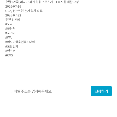
유럽 9개국, 러시아 복귀 허용 스포츠기구 EU 지원 제한 요청
2026-07-16
OCA, 선수위원 선거 절차 발표
2026-07-22
추천 검색어
#도쿄
#올림픽
#포스터
#WA
#아시아청소년경기대회
#도핑검사
#벤쿠버
#OVS
ISF에서 매주 발행하는
국제스포츠 지식·정보
를 만나보세요!
신청하기
개인정보 수집에 동의합니다.