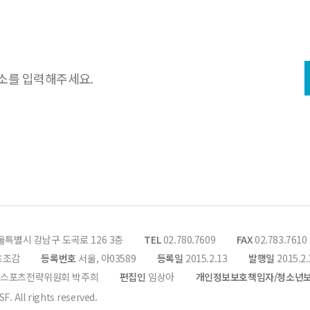
주 발행하는
국제스포츠 지식·정보
집에 동의합니다.
서울특별시 강남구 도곡로 126 3층
TEL
02.780.7609
FAX
02.783.7610
츠조감
등록번호
서울, 아03589
등록일
2015.2.13
발행일
2015.2.
제스포츠전략위원회 박주희
편집인
임상아
개인정보보호책임자/청소년
F. All rights reserved.