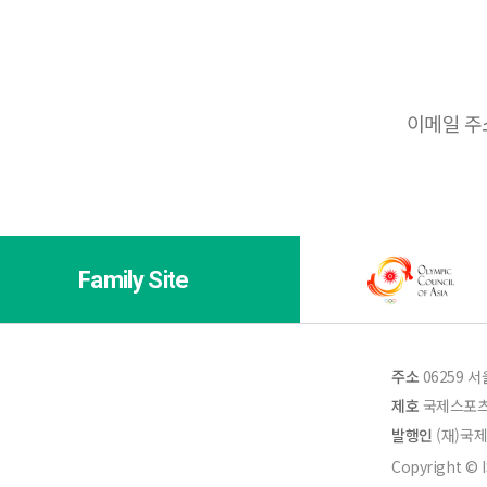
ISF에서 매
개인정보 수
Family Site
주소
06259 
제호
국제스포
발행인
(재)국
Copyright © IS