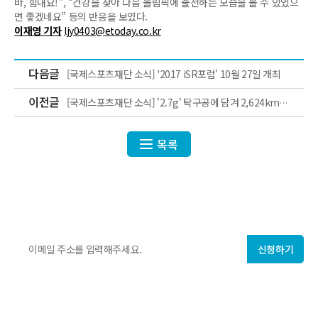
바, 힘내요!”, “건강을 찾아 다음 올림픽에 출전하는 모습을 볼 수 있었으
면 좋겠네요” 등의 반응을 보였다.
이재영 기자
ljy0403@etoday.co.kr
다음글
[국제스포츠재단 소식] '2017 iSR포럼' 10월 27일 개최
이전글
[국제스포츠재단 소식] '2.7g' 탁구공에 담겨 2,624km를
날아간 진심
목록
ISF에서 매주 발행하는
국제스포츠 지식·정보
를 만나보세요!
신청하기
개인정보 수집에 동의합니다.