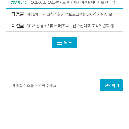
첨부파일 1
20250521_2025학년도 후기 아시아올림픽대학원 신입생
모집요강_최종.pdf
다음글
제16차 국제코칭심화자격프로그램(ICECP) 지원자 모집
안내
이전글
2026 강릉세계마스터즈탁구선수권대회 조직위원회 채
용 공고 안내
목록
ISF에서 매주 발행하는
국제스포츠 지식·정보
를 만나보세요!
신청하기
개인정보 수집에 동의합니다.