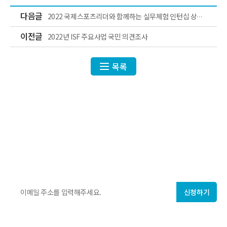
다음글
2022 국제스포츠리더와 함께하는 실무체험 인턴십 상반
기 서류전형 합격자 발표 및 면접일정 공지
이전글
2022년 ISF 주요사업 국민 의견조사
목록
ISF에서 매주 발행하는
국제스포츠 지식·정보
를 만나보세요!
신청하기
개인정보 수집에 동의합니다.