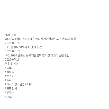
HOT 뉴스
OCA ‘Watch Her SHINE’, IWG 세계여성과스포츠 총회서 소개
2026-07-15
IOC, 올림픽 역사서 최신 권 발간
2026-07-13
IPC, 2030 알프스 동계패럴림픽 경기장 마스터플랜 승인
2026-07-13
추천 검색어
#도쿄
#올림픽
#포스터
#WA
#아시아청소년경기대회
#도핑검사
#벤쿠버
#OVS