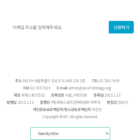
ISF에서 매주 발행하는
국제스포츠 지식·정보
를 만나보세요!
신청하기
개인정보 수집에 동의합니다.
주소
06259 서울특별시 강남구 도곡로 126 3층
TEL
02.780.7609
FAX
02.783.7610
E-mail
admin@sport-strategy.org
제호
국제스포츠조감
등록번호
서울, 아03589
등록일
2015.2.13
발행일
2015.2.13
발행인
(재)국제스포츠전략위원회 박주희
편집인
임상아
개인정보보호책임자/청소년보호책임자
최진선
Copyright © ISF. All rights reserved.