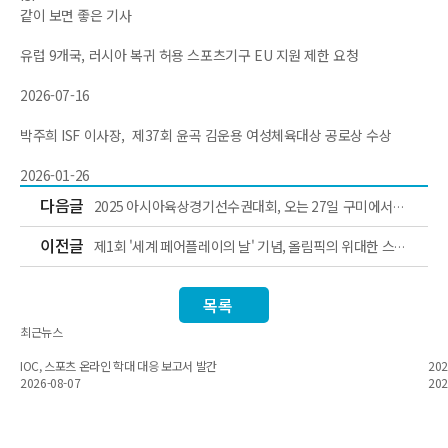
같이 보면 좋은 기사
유럽 9개국, 러시아 복귀 허용 스포츠기구 EU 지원 제한 요청
2026-07-16
박주희 ISF 이사장, 제37회 윤곡 김운용 여성체육대상 공로상 수상
2026-01-26
다음글
2025 아시아육상경기선수권대회, 오는 27일 구미에서
개막
이전글
제1회 '세계 페어플레이의 날' 기념, 올림픽의 위대한 스포
츠맨십 순간들 재조명
목록
최근뉴스
IOC, 스포츠 온라인 학대 대응 보고서 발간
20
2026-08-07
202