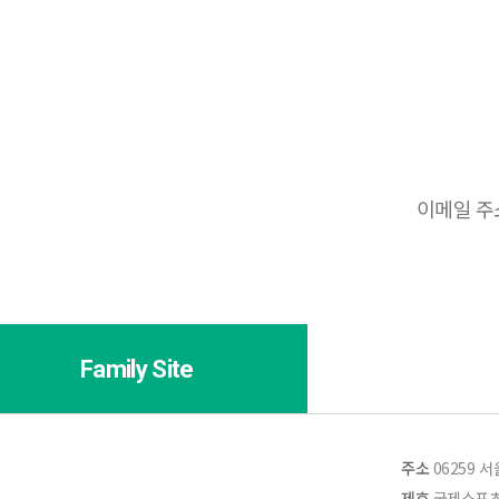
ISF에서 매
개인정보 수
Family Site
주소
06259 
제호
국제스포