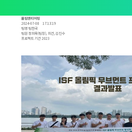
올림앤티어링
2024-07-08
17:13:19
팀명
팀한국
팀원
정희묵(팀장), 최건, 김진수
프로젝트 기간
2023