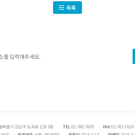
목록
주 발행하는
국제스포츠 지식·정보
집에 동의합니다.
서울특별시 강남구 도곡로 126 3층
TEL
02.780.7609
FAX
02.783.7610
츠조감
등록번호
서울, 아03589
등록일
2015.2.13
발행일
2015.2.